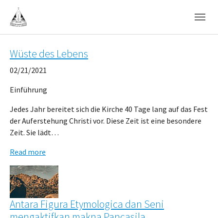
Skip to main navigation
Skip to main content
Skip to page footer
Wüste des Lebens
02/21/2021
Einführung
Jedes Jahr bereitet sich die Kirche 40 Tage lang auf das Fest
der Auferstehung Christi vor. Diese Zeit ist eine besondere
Zeit. Sie lädt…
Read more
Antara Figura Etymologica dan Seni
mengaktifkan makna Pancasila