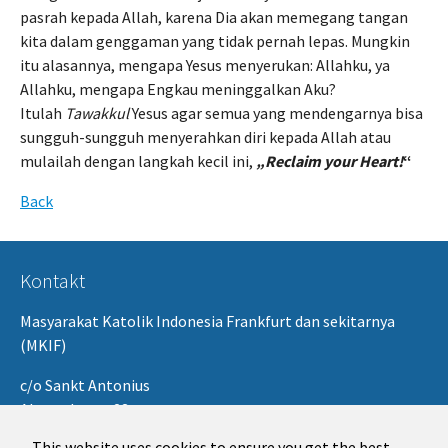
pasrah kepada Allah, karena Dia akan memegang tangan
kita dalam genggaman yang tidak pernah lepas. Mungkin
itu alasannya, mengapa Yesus menyerukan: Allahku, ya
Allahku, mengapa Engkau meninggalkan Aku?
Itulah
Tawakkul
Yesus agar semua yang mendengarnya bisa
sungguh-sungguh menyerahkan diri kepada Allah atau
mulailah dengan langkah kecil ini,
„Reclaim your Heart!
“
Back
Kontakt
Masyarakat Katolik Indonesia Frankfurt dan sekitarnya
(MKIF)
c/o Sankt Antonius
Alexanderstr. 23
60849 Frankfurt/M
This website uses cookies to ensure you get the best