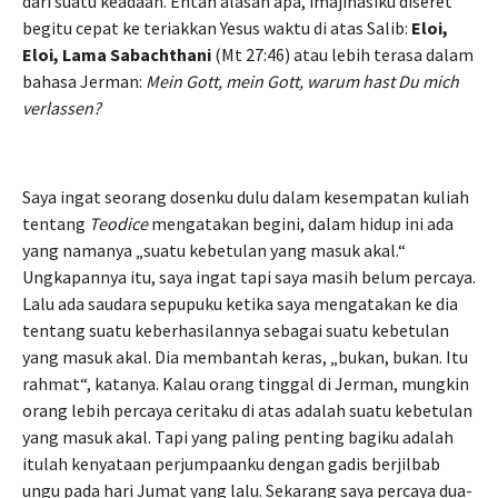
dari suatu keadaan. Entah alasan apa, imajinasiku diseret
begitu cepat ke teriakkan Yesus waktu di atas Salib:
Eloi,
Eloi, Lama Sabachthani
(Mt 27:46) atau lebih terasa dalam
bahasa Jerman:
Mein Gott, mein Gott, warum hast Du mich
verlassen?
Saya ingat seorang dosenku dulu dalam kesempatan kuliah
tentang
Teodice
mengatakan begini, dalam hidup ini ada
yang namanya „suatu kebetulan yang masuk akal.“
Ungkapannya itu, saya ingat tapi saya masih belum percaya.
Lalu ada saudara sepupuku ketika saya mengatakan ke dia
tentang suatu keberhasilannya sebagai suatu kebetulan
yang masuk akal. Dia membantah keras, „bukan, bukan. Itu
rahmat“, katanya. Kalau orang tinggal di Jerman, mungkin
orang lebih percaya ceritaku di atas adalah suatu kebetulan
yang masuk akal. Tapi yang paling penting bagiku adalah
itulah kenyataan perjumpaanku dengan gadis berjilbab
ungu pada hari Jumat yang lalu. Sekarang saya percaya dua-