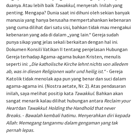
duanya. Atau lebih baik
Tawakkul
, menyerah. Inilah yang
penting. Mengapa? Dunia saat ini dihuni oleh sekian banyak
manusia yang hanya berusaha mempertahankan kebenaran
yang cuma dilihat dari satu sisi, bahkan tidak mau mengakui
kebenaran yang ada di dalam „yang lain.“ Gereja sudah
punya sikap yang jelas sekali berkaitan dengan hal ini.
Dokumen Konsili Vatikan II tentang penjelasan Hubungan
Gereja terhadap Agama-agama bukan Kristen, menulis
seperti ini:
„Die katholische Kirche lehnt nichts von alledem
ab, was in diesen Religionen wahr und heilig ist.“
- Gereja
Katolik tidak menolak apa pun yang benar dan suci dalam
agama-agama ini. (Nostra aetate, Nr. 2). Atas pendasaran
inilah, saya melihat positip kata
Tawakkul.
Bahkan akan
sangat menarik kalau dilihat hubungan antara
Reclaim your
Heart
dan
Tawakkul
:
Holding the Handhold that never
Breaks.
-
Bawalah kembali hatimu. Menyerahkan diri kepada
Allah: Memegang tanganmu dalam gengaman yang tak
pernah lepas.