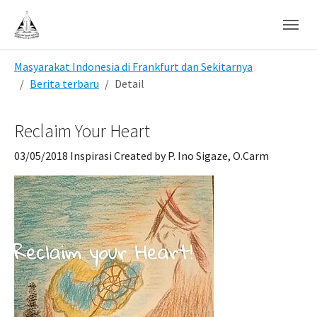
Skip to main navigation
Skip to main content
Skip to page footer
You are here:
Masyarakat Indonesia di Frankfurt dan Sekitarnya
Berita terbaru
Detail
Reclaim Your Heart
03/05/2018
Inspirasi
Created by
P. Ino Sigaze, O.Carm