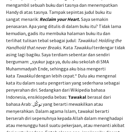
mengambil sebuah buku dari tasnya dan menempatkan
Handy di atas tasnya. Tampak sepintas judul buku itu
sangat menarik:
Reclaim your Heart.
Saya semakin
penasaran. Apa yang ditulis di dalam buku itu? Tidak lama
kemudian, gadis itu membuka halaman buku itu dan
terlihat tulisan tebal sebagai judul:
Tawakkul: Holding the
Handhold that never Breaks.
Kata
Tawakkul
terdengar tidak
asing lagi bagiku. Saya terdiam sebentar dan sendiri
bergumam: „syukur juga ya, dulu aku sekolah di SMA
Muhammadyah Ende, sehingga aku bisa mengerti
kata
Tawakkul
dengan lebih cepat.“ Dulu aku mengenal
kata itu dalam suatu pengertian yang sederhana sebagai
penyerahan diri. Sedangkan dari Wikipedia bahasa
Indonesia, ensiklopedia bebas:
Tawakal
berasal dari
bahasa Arab: توكُل‎‎ yang berarti mewakilkan atau
menyerahkan. Dalam agama Islam, tawakal berarti
berserah diri sepenuhnya kepada Allah dalam menghadapi
atau menunggu hasil suatu pekerjaan, atau menanti akibat