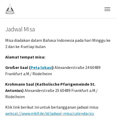
Skip to main navigation
Skip to main content
Skip to page footer
Jadwal Misa
Misa diadakan dalam Bahasa Indonesia pada hari Minggu ke
2 dan ke 4 setiap bulan.
Alamat tempat misa:
Großer Saal (
Peta lokasi
)
Alexanderstraße 24 60489
Frankfurt a.M./ Rödelheim
Krohmann Saal (Katholische Pfarrgemeinde St.
Antonius)
Alexanderstraße 25 60489 Frankfurt a.M./
Rödelheim
Klik link berikut ini untuk berlangganan jadwal misa:
webcal://www.mkif.de/id/jadwal-misa/calendar.ics